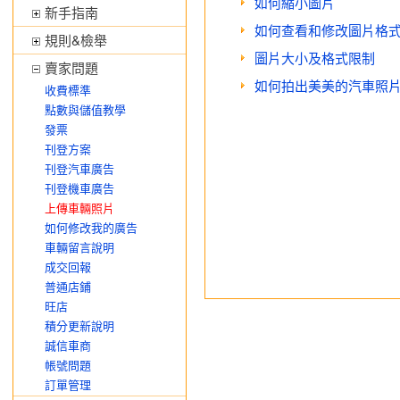
如何縮小圖片
新手指南
如何查看和修改圖片格
規則&檢舉
圖片大小及格式限制
賣家問題
如何拍出美美的汽車照
收費標準
點數與儲值教學
發票
刊登方案
刊登汽車廣告
刊登機車廣告
上傳車輛照片
如何修改我的廣告
車輛留言說明
成交回報
普通店鋪
旺店
積分更新說明
誠信車商
帳號問題
訂單管理