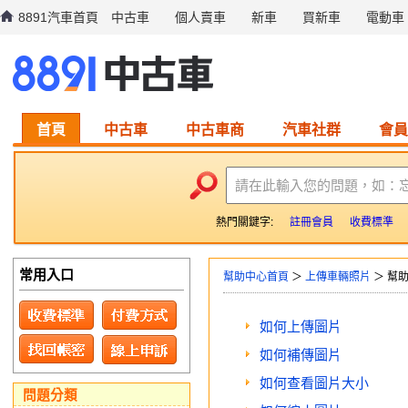
8891汽車首頁
中古車
個人賣車
新車
買新車
電動車
首頁
中古車
中古車商
汽車社群
會員
請在此輸入您的問題，如：
熱門關鍵字:
註冊會員
收費標準
常用入口
幫助中心首頁
＞
上傳車輛照片
＞ 幫
如何上傳圖片
如何補傳圖片
如何查看圖片大小
問題分類