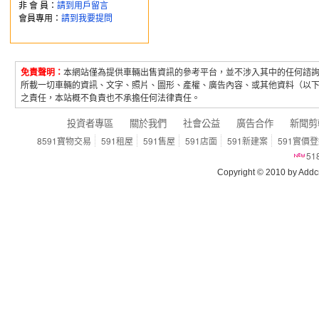
非 會 員：
請到用戶留言
會員專用：
請到我要提問
免責聲明：
本網站僅為提供車輛出售資訊的參考平台，並不涉入其中的任何諮
所載一切車輛的資訊、文字、照片、圖形、產權、廣告內容、或其他資料（以
之責任，本站概不負責也不承擔任何法律責任。
投資者專區
關於我們
社會公益
廣告合作
新聞剪
8591寶物交易
591租屋
591售屋
591店面
591新建案
591實價
5
Copyright © 2010 by Addcn