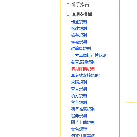
新手指南
規則&檢舉
刊登規則
修改規則
檢舉規則
停權規則
討論區規則
十大車商排行榜規則
看車反饋規則
信用評價規則
車身號審核規則1
求購規則
查車規則
積分規則
留言規則
精準推薦規則
禮券規則
圖片上傳規則
實名認證
個資注意事項